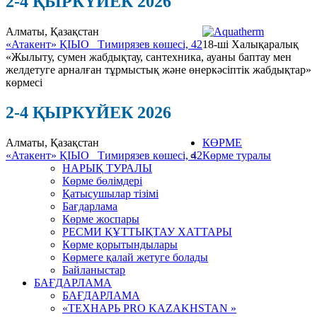
2-4 ҚЫРКҮЙЕК 2026
Алматы, Қазақстан
«Атакент» ҚІЫО
Тимирязев көшесі, 42
18-ші Халықаралық
«Жылыту, сумен жабдықтау, сантехника, ауаны баптау мен
желдетуге арналған тұрмыстық және өнеркәсіптік жабдықтар»
көрмесі
2-4 ҚЫРКҮЙЕК 2026
Алматы, Қазақстан
КӨРМЕ
«Атакент» ҚІЫО
Тимирязев көшесі, 42
Көрме туралы
НАРЫҚ ТУРАЛЫ
Көрме бөлімдері
Қатысушылар тізімі
Бағдарлама
Көрме жоспары
РЕСМИ ҚҰТТЫҚТАУ ХАТТАРЫ
Көрме қорытындылары
Көрмеге қалай жетуге болады
Байланыстар
БАҒДАРЛАМА
БАҒДАРЛАМА
«ТЕХНАРЬ PRO KAZAKHSTAN »