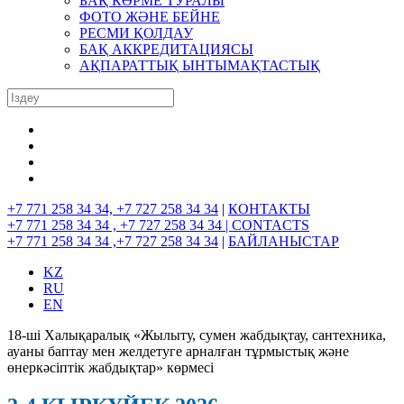
БАҚ КӨРМЕ ТУРАЛЫ
ФОТО ЖӘНЕ БЕЙНЕ
РЕСМИ ҚОЛДАУ
БАҚ АККРЕДИТАЦИЯСЫ
АҚПАРАТТЫҚ ЫНТЫМАҚТАСТЫҚ
+7 771 258 34 34, +7 727 258 34 34
|
КОНТАКТЫ
+7 771 258 34 34 , +7 727 258 34 34 |
CONTACTS
+7 771 258 34 34 ,+7 727 258 34 34
|
БАЙЛАНЫСТАР
KZ
RU
EN
18-ші Халықаралық «Жылыту, сумен жабдықтау, сантехника,
ауаны баптау мен желдетуге арналған тұрмыстық және
өнеркәсіптік жабдықтар» көрмесі