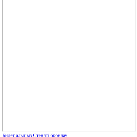
Билет алыңыз
Стендті брондау