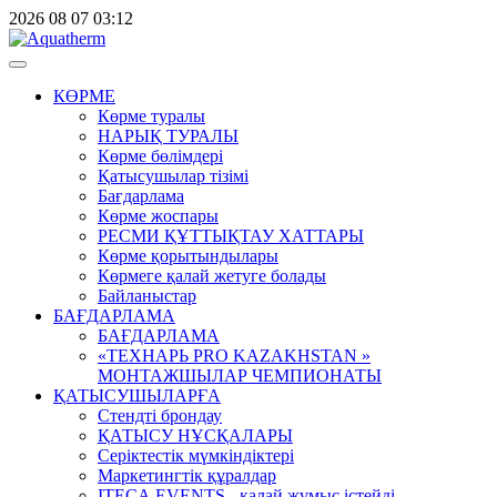
2026
08
07
03:12
КӨРМЕ
Көрме туралы
НАРЫҚ ТУРАЛЫ
Көрме бөлімдері
Қатысушылар тізімі
Бағдарлама
Көрме жоспары
РЕСМИ ҚҰТТЫҚТАУ ХАТТАРЫ
Көрме қорытындылары
Көрмеге қалай жетуге болады
Байланыстар
БАҒДАРЛАМА
БАҒДАРЛАМА
«ТЕХНАРЬ PRO KAZAKHSTAN »
МОНТАЖШЫЛАР ЧЕМПИОНАТЫ
ҚАТЫСУШЫЛАРҒА
Стендті брондау
ҚАТЫСУ НҰСҚАЛАРЫ
Серіктестік мүмкіндіктері
Маркетингтік құралдар
ITECA.EVENTS - қалай жұмыс істейді