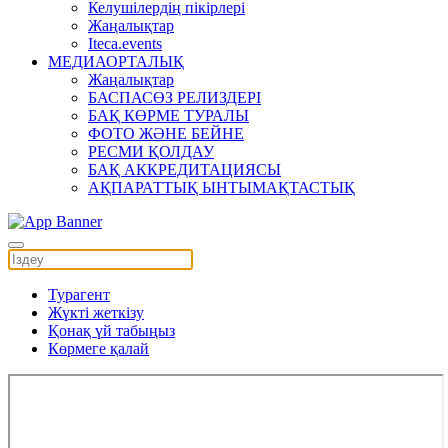
Келушілердің пікірлері
Жаңалықтар
Iteca.events
МЕДИАОРТАЛЫҚ
Жаңалықтар
БАСПАСӨЗ РЕЛИЗДЕРІ
БАҚ КӨРМЕ ТУРАЛЫ
ФОТО ЖӘНЕ БЕЙНЕ
РЕСМИ ҚОЛДАУ
БАҚ АККРЕДИТАЦИЯСЫ
АҚПАРАТТЫҚ ЫНТЫМАҚТАСТЫҚ
Турагент
Жүкті жеткізу
Қонақ үй табыңыз
Көрмеге қалай