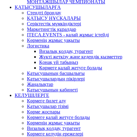
МОНТАЖШЫЛАР ЧЕМПИОНАТЫ
ҚАТЫСУШЫЛАРҒА
Стендті брондау
ҚАТЫСУ НҰСҚАЛАРЫ
Серіктестік мүмкіндіктері
Маркетингтік құралдар
ITECA.EVENTS - қалай жұмыс істейді
Көрменің жұмыс уақыты
Логистика
Визалық қолдау, турагент
Жүкті жеткізу және кедендік қызметтер
Қонақ үй табыңыз
Көрмеге қалай жетуге болады
Қатысушының басшылығы
Қатысушылардың пікірлері
Жаңалықтар
Қатысушының кабинеті
КЕЛУШІЛЕРГЕ
Көрмеге билет алу
Қатысушылар тізімі
Көрме жоспары
Көрмеге қалай жетуге болады
Көрменің жұмыс уақыты
Визалық қолдау, турагент
Көрмеге келудің ережелері