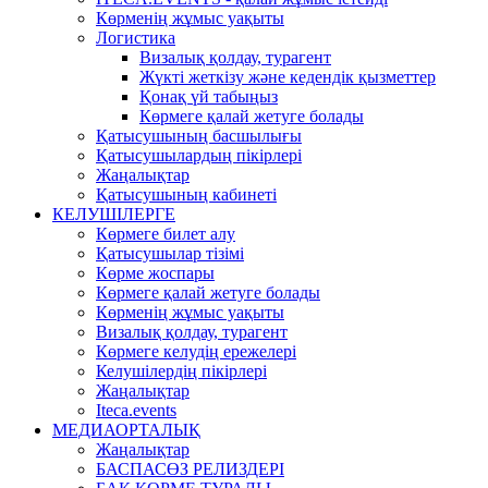
Көрменің жұмыс уақыты
Логистика
Визалық қолдау, турагент
Жүкті жеткізу және кедендік қызметтер
Қонақ үй табыңыз
Көрмеге қалай жетуге болады
Қатысушының басшылығы
Қатысушылардың пікірлері
Жаңалықтар
Қатысушының кабинеті
КЕЛУШІЛЕРГЕ
Көрмеге билет алу
Қатысушылар тізімі
Көрме жоспары
Көрмеге қалай жетуге болады
Көрменің жұмыс уақыты
Визалық қолдау, турагент
Көрмеге келудің ережелері
Келушілердің пікірлері
Жаңалықтар
Iteca.events
МЕДИАОРТАЛЫҚ
Жаңалықтар
БАСПАСӨЗ РЕЛИЗДЕРІ