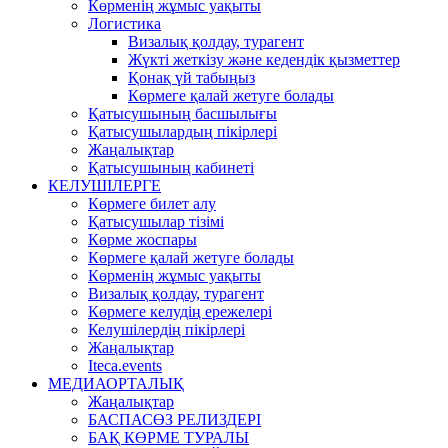
Көрменің жұмыс уақыты
Логистика
Визалық қолдау, турагент
Жүкті жеткізу және кедендік қызметтер
Қонақ үй табыңыз
Көрмеге қалай жетуге болады
Қатысушының басшылығы
Қатысушылардың пікірлері
Жаңалықтар
Қатысушының кабинеті
КЕЛУШІЛЕРГЕ
Көрмеге билет алу
Қатысушылар тізімі
Көрме жоспары
Көрмеге қалай жетуге болады
Көрменің жұмыс уақыты
Визалық қолдау, турагент
Көрмеге келудің ережелері
Келушілердің пікірлері
Жаңалықтар
Iteca.events
МЕДИАОРТАЛЫҚ
Жаңалықтар
БАСПАСӨЗ РЕЛИЗДЕРІ
БАҚ КӨРМЕ ТУРАЛЫ