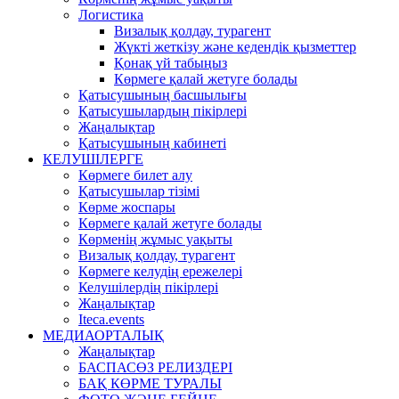
Логистика
Визалық қолдау, турагент
Жүкті жеткізу және кедендік қызметтер
Қонақ үй табыңыз
Көрмеге қалай жетуге болады
Қатысушының басшылығы
Қатысушылардың пікірлері
Жаңалықтар
Қатысушының кабинеті
КЕЛУШІЛЕРГЕ
Көрмеге билет алу
Қатысушылар тізімі
Көрме жоспары
Көрмеге қалай жетуге болады
Көрменің жұмыс уақыты
Визалық қолдау, турагент
Көрмеге келудің ережелері
Келушілердің пікірлері
Жаңалықтар
Iteca.events
МЕДИАОРТАЛЫҚ
Жаңалықтар
БАСПАСӨЗ РЕЛИЗДЕРІ
БАҚ КӨРМЕ ТУРАЛЫ