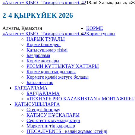
«Атакент» ҚІЫО
Тимирязев көшесі, 42
18-ші Халықаралық «Жы
2-4 ҚЫРКҮЙЕК 2026
Алматы, Қазақстан
КӨРМЕ
«Атакент» ҚІЫО
Тимирязев көшесі, 42
Көрме туралы
НАРЫҚ ТУРАЛЫ
Көрме бөлімдері
Қатысушылар тізімі
Бағдарлама
Көрме жоспары
РЕСМИ ҚҰТТЫҚТАУ ХАТТАРЫ
Көрме қорытындылары
Көрмеге қалай жетуге болады
Байланыстар
БАҒДАРЛАМА
БАҒДАРЛАМА
«ТЕХНАРЬ PRO KAZAKHSTAN » МОНТАЖШЫ
ҚАТЫСУШЫЛАРҒА
Стендті брондау
ҚАТЫСУ НҰСҚАЛАРЫ
Серіктестік мүмкіндіктері
Маркетингтік құралдар
ITECA.EVENTS - қалай жұмыс істейді