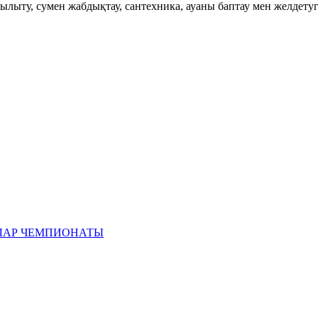
лыту, сумен жабдықтау, сантехника, ауаны баптау мен желдетуг
ЛАР ЧЕМПИОНАТЫ