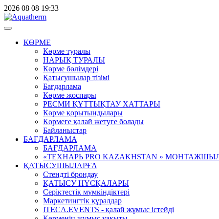
2026
08
08
19:33
КӨРМЕ
Көрме туралы
НАРЫҚ ТУРАЛЫ
Көрме бөлімдері
Қатысушылар тізімі
Бағдарлама
Көрме жоспары
РЕСМИ ҚҰТТЫҚТАУ ХАТТАРЫ
Көрме қорытындылары
Көрмеге қалай жетуге болады
Байланыстар
БАҒДАРЛАМА
БАҒДАРЛАМА
«ТЕХНАРЬ PRO KAZAKHSTAN » МОНТАЖШЫ
ҚАТЫСУШЫЛАРҒА
Стендті брондау
ҚАТЫСУ НҰСҚАЛАРЫ
Серіктестік мүмкіндіктері
Маркетингтік құралдар
ITECA.EVENTS - қалай жұмыс істейді
Көрменің жұмыс уақыты