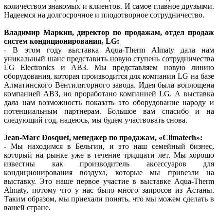
количеством знакомых и клиентов. И самое главное друзьями.
Надеемся на долгосрочное и плодотворное сотрудничество.
Владимир Маркин, директор по продажам, отдел продаж
систем кондиционирования, LG:
- В этом году выставка Aqua-Therm Almaty дала нам
уникальный шанс представить новую ступень сотрудничества
LG Electronics и АВЗ. Мы представляем новую линию
оборудования, которая производится для компании LG на базе
Алматинского Вентиляторного завода. Идея была воплощена
компанией АВЗ, но проработано компанией LG. А выставка
дала нам возможность показать это оборудование народу и
потенциальным партнерам. Большое вам спасибо и на
следующий год, надеюсь, мы будем участвовать снова.
Jean-Marc Dosquet, менеджер по продажам, «Climatech»:
- Мы находимся в Бельгии, и это наш семейный бизнес,
который на рынке уже в течение тридцати лет. Мы хорошо
известны как производитель аксессуаров для
кондиционирования воздуха, которые мы привезли на
выставку. Это наше первое участие в выставке Aqua-Therm
Almaty, потому что у нас было много запросов из Астаны.
Таким образом, мы приехали понять, что мы можем сделать в
вашей стране.