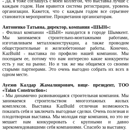
- Да, я тоже соглашусь с моей коллегой, что выставка лучше с
каждым годом. Нам нравится система регистрации, уровень
организации. Кажется, что с каждым годом все серьезнее
становится мероприятие. Процветания организаторам.
Антоненко Татьяна, директор, компания «ШЫН»:
- Филиал компании «ШЫН» находится в городе Шымкент.
Мы занимаемся строительно-монтажными работами,
изготавливаем металлоконструкции, а также проводим
общестроительные и железобетонные работы. Конечно,
KazBuild - выставка по профилю нашей компании. Мы
посещаем ее, потому что нам интересно какие конкуренты
есть у нас на рынке. Но и так же мы общаемся со своими
старыми партнерами. Это очень выгодно собрать их всех в
одном месте.
Ауезов Калдар Жамалиярович, вице- президент, TOO
«Talan Construction»:
- Мы динамично развивающаяся строительная компания. Мы
занимаемся строительством многоэтажных жилых
комплексов. Выставка KazBuild отличная возможность
показать себя и заключать выгодные сделки. Очень полезная и
плодотворная выставка. Мы молодая еще компания, но это не
мешает нам конкурировать с крупными и давно
зарекомендовавшими себя компаниями. Спасибо за выставку.