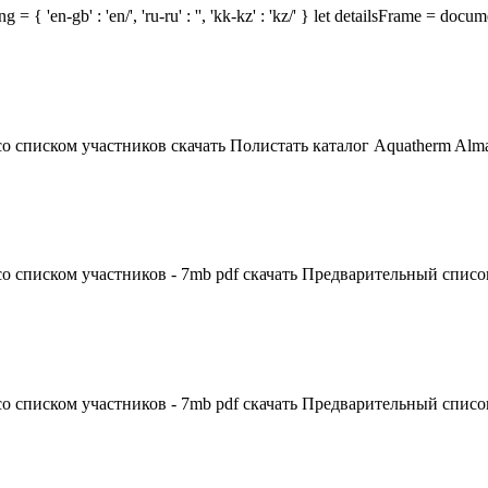
ng = { 'en-gb' : 'en/', 'ru-ru' : '', 'kk-kz' : 'kz/' } let detailsFram
о списком участников скачать Полистать каталог Aquatherm Alma
 списком участников - 7mb pdf скачать Предварительный список у
 списком участников - 7mb pdf скачать Предварительный список у