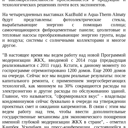
технологических решениях почти всех экспонентов.
На четырехдневных выставках KazBuild и Aqua-Therm Almaty
будут представлены: фотоэлектрические стекла,
вырабатывающие энергию с помощью солнца;
самоочищающиеся фиброцементные панели; цеолитовые и
тепловые насосы преобразовывающие энергию грунта, воды
и воздуха; системы с солнечными коллекторами и многое
другое.
"В настоящее время мы ведем работу над новой Программой
модернизации ЖКХ, вводимой с 2014 года (предыдущая
реализовывается с 2011 года). Кстати, к данному моменту по
госпрограмме отремонтировано 1200 домов. Еще 2000 домов
на очереди. Сейчас все мы видим реальные результаты: после
капитального ремонта, с применением энергосберегающих
технологий, как минимум на 30% сокращаются расходы на
электроэнегию и другие расходы по обслуживанию зданий.
Главное, что называется, "сформировался вкус" - владельцы
кондоминиумов сейчас буквально в очереди на утверждении
проектных смет и ожидании капремонтов. В связи с этим мы
ведем работу над тем, чтобы ввести дополнительные
государственные механизмы для экономического поощрения
именной глубокой модернизации ЖКХ в стране", - отметил
Каирбек Ускенбаев на пресс-конференции, состоявшейся в