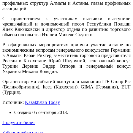
профильных структур Алматы и Астаны, главы профильных
ассоциаций.
С приветствием к участникам выставки выступили
чрезвычайный и полномочный посол Республики Польши
Яцек Ключковски и директор отдела по развитию торгового
обмена посольства Италии Микеле Скуотто.
В официальных мероприятиях приняли участие атташе по
экономическим вопросам генерального консульства Германии
в Алматы Рабан Рихтер, заместитель торгового представителя
России в Казахстане Юрий Шкурупий, генеральный консул
Турции Дервиш Эндер Озтюрк и генеральный консул
Украины Михаил Колядин.
Организаторами событий выступили компании ITE Group Plc
(Великобритания), Iteca (Казахстан), GIMA (Германия), EUF
(Турция).
Источник:
Kazakhstan Today
Создано
05 сентября 2013
.
Получите билет
Забронируйте стенд