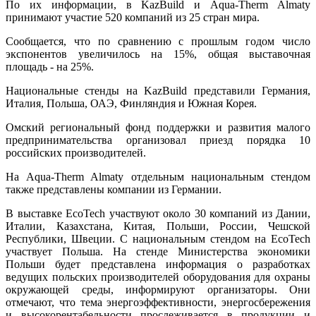
По их информации, в KazBuild и Aqua-Therm Almaty
принимают участие 520 компаний из 25 стран мира.
Сообщается, что по сравнению с прошлым годом число
экспонентов увеличилось на 15%, общая выставочная
площадь - на 25%.
Национальные стенды на KazBuild представили Германия,
Италия, Польша, ОАЭ, Финляндия и Южная Корея.
Омский региональный фонд поддержки и развития малого
предпринимательства организовал приезд порядка 10
российских производителей.
На Aqua-Therm Almaty отдельным национальным стендом
также представлены компании из Германии.
В выставке EcoTech участвуют около 30 компаний из Дании,
Италии, Казахстана, Китая, Польши, России, Чешской
Республики, Швеции. С национальным стендом на EcoTech
участвует Польша. На стенде Министерства экономики
Польши будет представлена информация о разработках
ведущих польских производителей оборудования для охраны
окружающей среды, информируют организаторы. Они
отмечают, что тема энергоэффективности, энергосбережения
и высокорентабельности прослеживается в продукции и