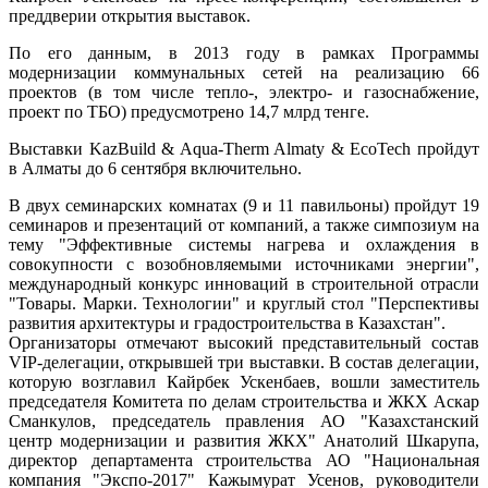
преддверии открытия выставок.
По его данным, в 2013 году в рамках Программы
модернизации коммунальных сетей на реализацию 66
проектов (в том числе тепло-, электро- и газоснабжение,
проект по ТБО) предусмотрено 14,7 млрд тенге.
Выставки KazBuild & Aqua-Therm Almaty & EcoTech пройдут
в Алматы до 6 сентября включительно.
В двух семинарских комнатах (9 и 11 павильоны) пройдут 19
семинаров и презентаций от компаний, а также симпозиум на
тему "Эффективные системы нагрева и охлаждения в
совокупности с возобновляемыми источниками энергии",
международный конкурс инноваций в строительной отрасли
"Товары. Марки. Технологии" и круглый стол "Перспективы
развития архитектуры и градостроительства в Казахстан".
Организаторы отмечают высокий представительный состав
VIP-делегации, открывшей три выставки. В состав делегации,
которую возглавил Кайрбек Ускенбаев, вошли заместитель
председателя Комитета по делам строительства и ЖКХ Аскар
Сманкулов, председатель правления АО "Казахстанский
центр модернизации и развития ЖКХ" Анатолий Шкарупа,
директор департамента строительства АО "Национальная
компания "Экспо-2017" Кажымурат Усенов, руководители