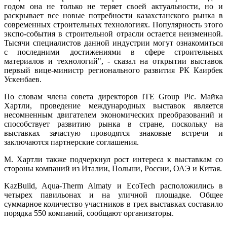
годом она не только не теряет своей актуальности, но и
раскрывает все новые потребности казахстанского рынка в
современных строительных технологиях. Популярность этого
экспо-события в строительной отрасли остается неизменной.
Тысячи специалистов данной индустрии могут ознакомиться
с последними достижениями в сфере строительных
материалов и технологий", - сказал на открытии выставок
первый вице-министр регионального развития РК Каирбек
Ускенбаев.
По словам члена совета директоров ITE Group Plc. Майка
Хартли, проведение международных выставок является
несомненным двигателем экономических преобразований и
способствует развитию рынка в стране, поскольку на
выставках зачастую проводятся знаковые встречи и
заключаются партнерские соглашения.
М. Хартли также подчеркнул рост интереса к выставкам со
стороны компаний из Италии, Польши, России, ОАЭ и Китая.
KazBuild, Aqua-Therm Almaty и EcoTech расположились в
четырех павильонах и на уличной площадке. Общее
суммарное количество участников в трех выставках составило
порядка 550 компаний, сообщают организаторы.