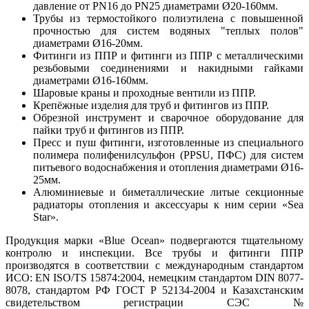
давление от PN16 до PN25 диаметрами Ø20-160мм.
Трубы из термостойкого полиэтилена с повышенной
прочностью для систем водяных "теплых полов"
диаметрами Ø16-20мм.
Фитинги из ППР и фитинги из ППР с металлическими
резьбовыми соединениями и накидными гайками
диаметрами Ø16-160мм.
Шаровые краны и проходные вентили из ППР.
Крепёжные изделия для труб и фитингов из ППР.
Обрезной инструмент и сварочное оборудование для
пайки труб и фитингов из ППР.
Пресс и пуш фитинги, изготовленные из специального
полимера полифенилсульфон (PPSU, ПФС) для систем
питьевого водоснабжения и отопления диаметрами Ø16-
25мм.
Алюминиевые и биметаллические литые секционные
радиаторы отопления и аксессуары к ним серии «Sea
Star».
Продукция марки «Blue Ocean» подвергаются тщательному
контролю и инспекции. Все трубы и фитинги ППР
производятся в соответствии с международным стандартом
ИСО: EN ISO/TS 15874:2004, немецким стандартом DIN 8077-
8078, стандартом РФ ГОСТ Р 52134-2004 и Казахстанским
свидетельством регистрации СЭС №