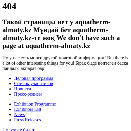
404
Такой страницы нет у aquatherm-
almaty.kz
Мұндай бет aquatherm-
almaty.kz-те жоқ
We don't have such a
page at aquatherm-almaty.kz
Но у нас есть много другой полезной информации!
But there is
a lot of other interesting things for you!
Бірақ бізде көптеген басқа
пайдалы ақпарат бар!
Деловая программа
Список участников
Новости
Пресс-релизы
Exhibition Programme
Exhibitors List
News
Press Releases
Получите билет