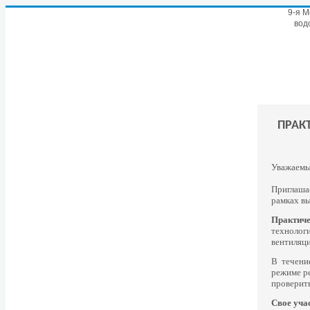
9-я 
вод
ПРАК
Уважаемы
Приглаша
рамках вы
Практиче
технологи
вентиляци
В течени
режиме ре
проверить
Свое уча