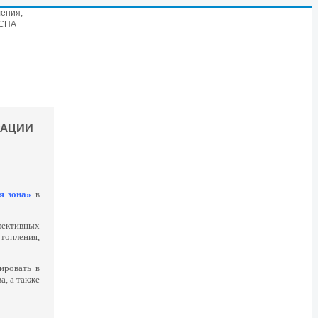
ения,
 СПА
РАЦИИ
ая зона»
в
фективных
топления,
ировать в
, а также