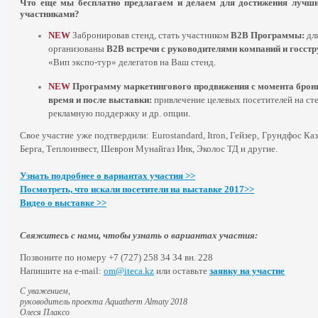
Что еще мы бесплатно предлагаем и делаем для достижения лучш
участниками?
NEW
Забронировав стенд, стать участником
В2В Программы:
для
организованы
B2B встречи с руководителями компаний и госстр
«Вип экспо-тур» делегатов на Ваш стенд.
NEW
Программу маркетингового продвижения с момента брон
время и после выставки:
привлечение целевых посетителей на ст
рекламную поддержку и др. опции.
Свое участие уже подтвердили: Eurostandard, Itron, Гейзер, Грундфос Ка
Берга, Теплоинвест, Шеврон Мунайгаз Инк, Эколос ТД и другие.
Узнать подробнее о вариантах участия >>
Посмотреть, что искали посетители на выставке 2017>>
Видео о выставке >>
Свяжитесь с нами, чтобы узнать о вариантах участия:
Позвоните по номеру
+7
(727)
258
34 34 вн. 228
Напишите на e-mail:
om@iteca.kz
или оставьте
заявку на участие
С уважением,
руководитель проекта Aquatherm Almaty 2018
Олеся Плаксо