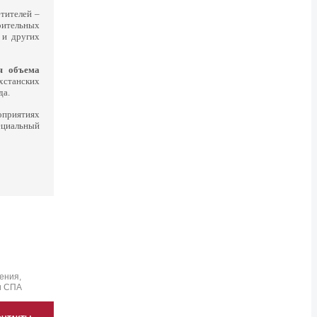
тителей –
оительных
 и других
я объема
хстанских
да.
приятиях
ециальный