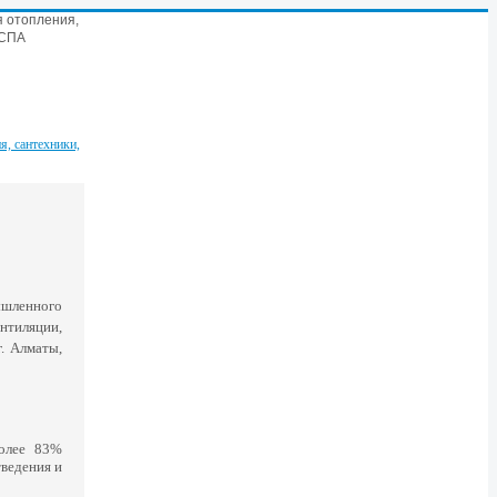
 отопления,
 СПА
шленного
нтиляции,
г. Алматы,
лее 83%
ведения и