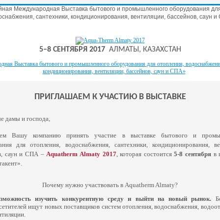
йная Международная Выставка бытового и промышленного оборудования для
оснабжения, сантехники, кондиционирования, вентиляции, бассейнов, саун и
5–8 СЕНТЯБРЯ 2017
АЛМАТЫ, КАЗАХСТАН
ПРИГЛАШАЕМ К УЧАСТИЮ В ВЫСТАВКЕ
е дамы и господа,
аем Вашу компанию принять участие в выставке бытового и промы
ания для отопления, водоснабжения, сантехники, кондиционирования, ве
в, саун и СПА –
Aquatherm Almaty 2017
, которая состоится
5-8 сентября
в 
акент».
Почему нужно участвовать в Aquatherm Almaty?
зможность изучить конкурентную среду и выйти на новый рынок.
Бо
сетителей ищут новых поставщиков систем отопления, водоснабжения, водоот
нтиляции.