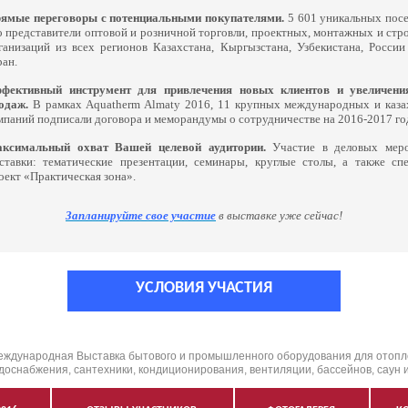
ямые переговоры с потенциальными покупателями.
5 601 уникальных посе
о представители оптовой и розничной торговли, проектных, монтажных и стр
ганизаций из всех регионов Казахстана, Кыргызстана, Узбекистана, России
ран.
фективный инструмент для привлечения новых клиентов и увеличени
одаж.
В рамках Aquatherm Almaty 2016, 11 крупных международных и каза
мпаний подписали договора и меморандумы о сотрудничестве на 2016-2017 го
ксимальный охват Вашей целевой аудитории.
Участие в деловых меро
ставки: тематические презентации, семинары, круглые столы, а также сп
оект «Практическая зона».
Запланируйте свое участие
в выставке уже сейчас!
УСЛОВИЯ УЧАСТИЯ