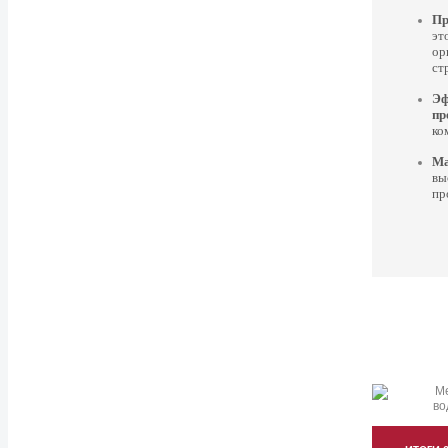
Пр
эт
ор
ст
Эф
пр
ко
Ма
вы
пр