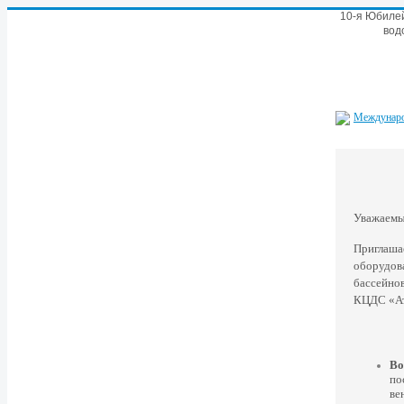
10-я Юбиле
вод
Уважаемы
Приглаш
оборудов
бассейно
КЦДС «Ат
Во
по
ве